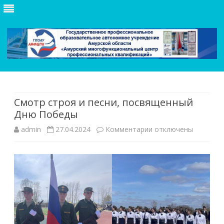
Skip
to
content
Смотр строя и песни, посвященный
Дню Победы
к
admin
27.04.2024
Комментарии
отключены
записи
Смотр
строя
и
песни,